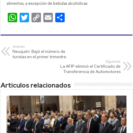
alimentos, a excepción de bebidas alcohólicas.
W
T
C
E
C
h
wi
o
m
o
at
tt
p
ail
m
s
er
y
p
Anterior
Neuquén: Bajó el número de
A
Li
ar
turistas en el primer trimestre
p
nk
tir
Siguiente
La AFIP eliminó el Certificado de
p
Transferencia de Automotores
Articulos relacionados