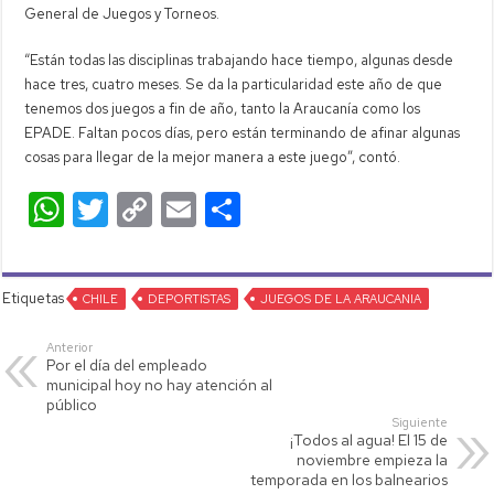
General de Juegos y Torneos.
“Están todas las disciplinas trabajando hace tiempo, algunas desde
hace tres, cuatro meses. Se da la particularidad este año de que
tenemos dos juegos a fin de año, tanto la Araucanía como los
EPADE. Faltan pocos días, pero están terminando de afinar algunas
cosas para llegar de la mejor manera a este juego”, contó.
W
T
C
E
C
h
wi
o
m
o
at
tt
p
ail
m
Etiquetas
s
CHILE
er
DEPORTISTAS
y
p
JUEGOS DE LA ARAUCANIA
A
Li
ar
Anterior
Por el día del empleado
p
nk
tir
municipal hoy no hay atención al
público
p
Siguiente
¡Todos al agua! El 15 de
noviembre empieza la
temporada en los balnearios