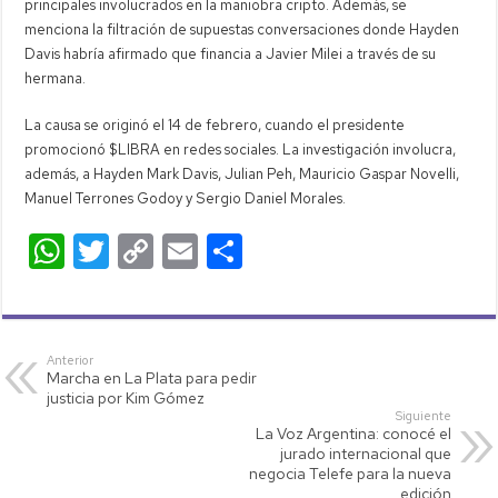
principales involucrados en la maniobra cripto. Además, se
menciona la filtración de supuestas conversaciones donde Hayden
Davis habría afirmado que financia a Javier Milei a través de su
hermana.
La causa se originó el 14 de febrero, cuando el presidente
promocionó $LIBRA en redes sociales. La investigación involucra,
además, a Hayden Mark Davis, Julian Peh, Mauricio Gaspar Novelli,
Manuel Terrones Godoy y Sergio Daniel Morales.
W
T
C
E
C
h
wi
o
m
o
at
tt
p
ail
m
s
er
y
p
Anterior
Marcha en La Plata para pedir
A
Li
ar
justicia por Kim Gómez
p
nk
tir
Siguiente
La Voz Argentina: conocé el
p
jurado internacional que
negocia Telefe para la nueva
edición